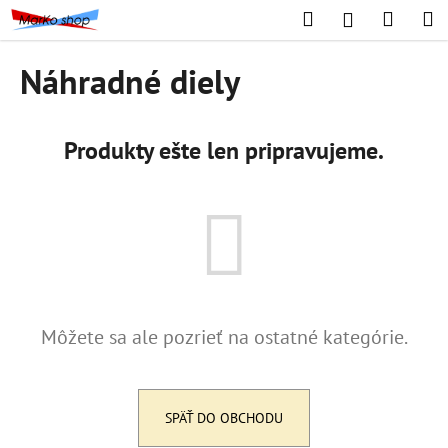
K
Prejsť
Hľadať
Náku
M
Prihláseni
na
o
obsah
Späť
Späť
košík
š
Náhradné diely
í
Č
k
o
Produkty ešte len pripravujeme.
p
o
t
r
e
b
u
Môžete sa ale pozrieť na ostatné kategórie.
j
e
t
e
SPÄŤ DO OBCHODU
n