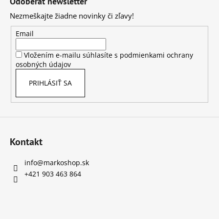
Odoberať newsletter
č
p
a
Nezmeškajte žiadne novinky či zľavy!
ä
m
t
e
Email
i
Vložením e-mailu súhlasíte s
podmienkami ochrany
e
STOLOVÁ
osobných údajov
KOTÚČOVÁ
PÍLA
PRIHLÁSIŤ SA
DEDRA,
DED7754
€198
Kontakt
info
@
markoshop.sk
+421 903 463 864