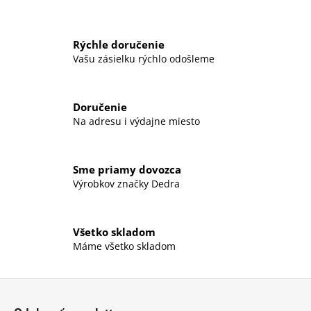
á
j
Rýchle doručenie
s
Vašu zásielku rýchlo odošleme
ť
?
Doručenie
Na adresu i výdajne miesto
HĽADAŤ
Sme priamy dovozca
Výrobkov značky Dedra
O
Všetko skladom
d
Máme všetko skladom
p
o
r
Z
ú
á