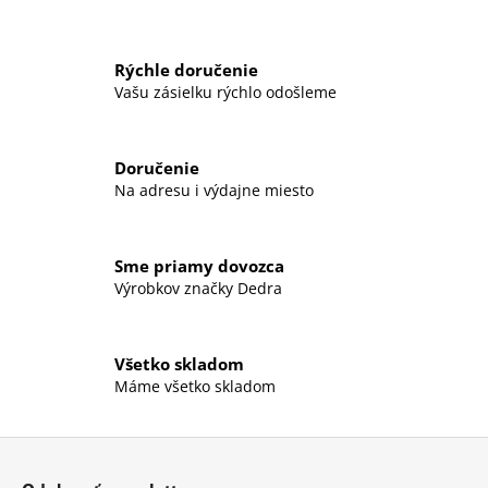
á
j
Rýchle doručenie
s
Vašu zásielku rýchlo odošleme
ť
?
Doručenie
Na adresu i výdajne miesto
HĽADAŤ
Sme priamy dovozca
Výrobkov značky Dedra
O
Všetko skladom
d
Máme všetko skladom
p
o
r
Z
ú
á