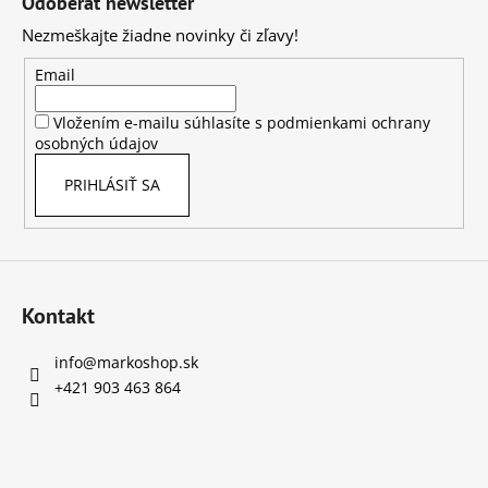
Odoberať newsletter
č
p
a
Nezmeškajte žiadne novinky či zľavy!
ä
m
t
e
Email
i
Vložením e-mailu súhlasíte s
podmienkami ochrany
e
KRBOVÝ
osobných údajov
VYSÁVAČ
DEDRA,
PRIHLÁSIŤ SA
DED6595
€42
Kontakt
info
@
markoshop.sk
+421 903 463 864