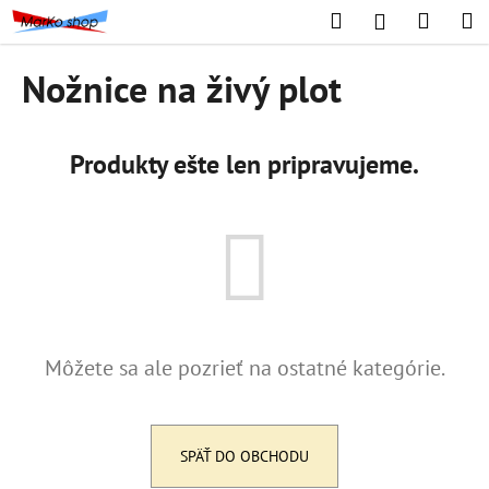
K
Prejsť
Hľadať
Náku
M
Prihláseni
na
o
obsah
Späť
Späť
košík
š
Nožnice na živý plot
í
Č
k
o
Produkty ešte len pripravujeme.
p
o
t
r
e
b
u
Môžete sa ale pozrieť na ostatné kategórie.
j
e
t
e
SPÄŤ DO OBCHODU
n