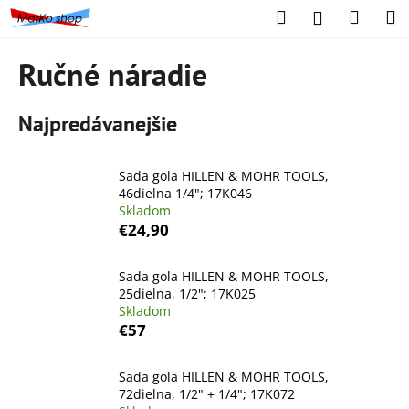
K
Prejsť
Hľadať
Náku
M
Prihláseni
na
o
obsah
Späť
Späť
košík
š
Ručné náradie
í
Č
k
Najpredávanejšie
o
p
o
Sada gola HILLEN & MOHR TOOLS,
t
46dielna 1/4"; 17K046
Skladom
r
€24,90
e
b
Sada gola HILLEN & MOHR TOOLS,
u
25dielna, 1/2"; 17K025
j
Skladom
€57
e
t
Sada gola HILLEN & MOHR TOOLS,
e
72dielna, 1/2" + 1/4"; 17K072
n