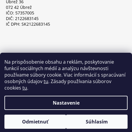
Úbrež 36
072 42 Úbrež
IČO: 57357005
DIČ: 2122683145
IČ DPH: SK2122683145
Na prispôsobenie obsahu a reklám, poskytovanie
funkcií sociálnych médií a analýzu návštevnosti
používame súbory cookie. Viac informácií s spracúvaní
osobných údajov
tu
. Zásady používania súborov
cookies
tu
.
Nastavenie
Vytvoril Shoptet
a
WEBHUT.sk
Copyright 2026
Markoshop.sk
. Všetky práva vyhradené.
E-shop prebieha úpravou. Momentálne je predaj tovaru
Odmietnuť
Súhlasím
Upraviť nastavenie cookies
pozastavený!