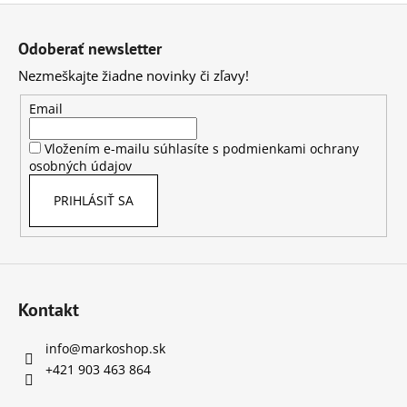
s
Z
u
á
Odoberať newsletter
p
Nezmeškajte žiadne novinky či zľavy!
ä
t
Email
i
Vložením e-mailu súhlasíte s
podmienkami ochrany
e
osobných údajov
PRIHLÁSIŤ SA
Kontakt
info
@
markoshop.sk
+421 903 463 864