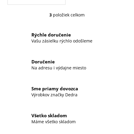
3
položiek celkom
O
v
l
Rýchle doručenie
á
Vašu zásielku rýchlo odošleme
d
a
c
Doručenie
i
Na adresu i výdajne miesto
e
p
r
Sme priamy dovozca
v
Výrobkov značky Dedra
k
y
v
Všetko skladom
ý
Máme všetko skladom
p
i