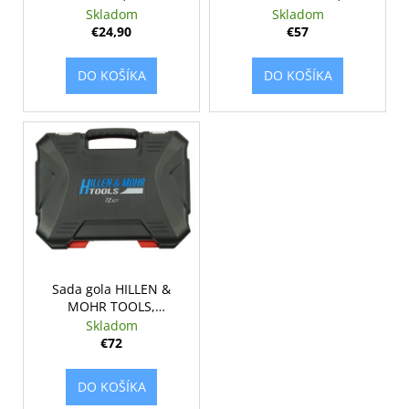
d
č
1/4"; 17K046
25dielna, 1/2"; 17K025
Skladom
Skladom
v
a
u
€24,90
€57
m
k
e
t
DO KOŠÍKA
DO KOŠÍKA
o
ODSÁVAČ
v
PILÍN,
DED7724
€249
Sada gola HILLEN &
MOHR TOOLS,
72dielna, 1/2" + 1/4";
Skladom
17K072
€72
DO KOŠÍKA