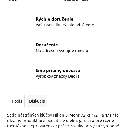
č
a
m
Rýchle doručenie
e
Vašu zásielku rýchlo odošleme
AKUMULÁTOROVÝ
VYSOKOTLAKOVÝ
Doručenie
ČISTIČ
Na adresu i výdajne miesto
DEDRA,
DED7086
€111
Sme priamy dovozca
Výrobkov značky Dedra
Popis
Diskusia
Sada nástrčných kľúčov Hillen & Mohr 72 ks 1/2 '' a 1/4 '' je
ideálny produkt pre použitie v dielni, garáži a pre rôzné
montážne a opravárenské práce. Všetky prvky sú vyrobené