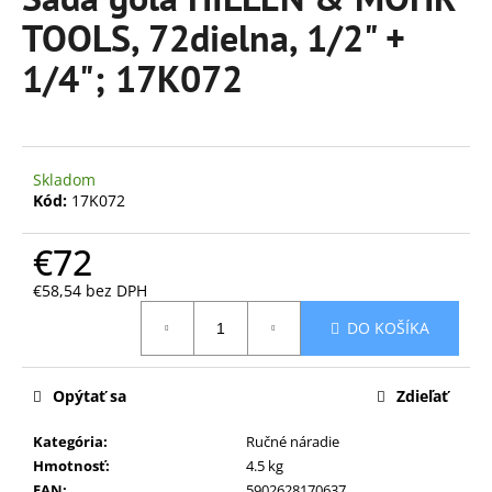
je
á
TOOLS, 72dielna, 1/2" +
0,0
z
j
1/4"; 17K072
5
s
hviezdičiek.
ť
?
Skladom
Kód:
17K072
€72
HĽADAŤ
€58,54 bez DPH
Jednotková
DO KOŠÍKA
cena:
O
d
Opýtať sa
Zdieľať
p
o
Kategória
:
Ručné náradie
r
Hmotnosť
:
4.5 kg
ú
EAN
:
5902628170637