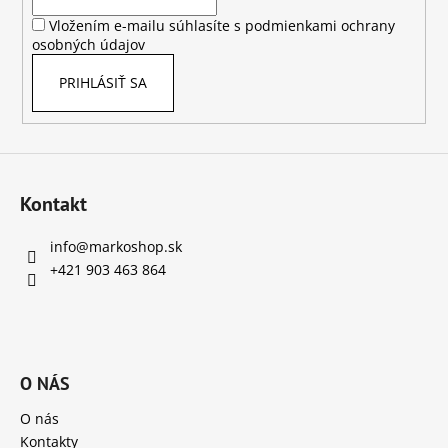
i
Vložením e-mailu súhlasíte s
podmienkami ochrany
e
osobných údajov
PRIHLÁSIŤ SA
Kontakt
info
@
markoshop.sk
+421 903 463 864
O NÁS
O nás
Kontakty