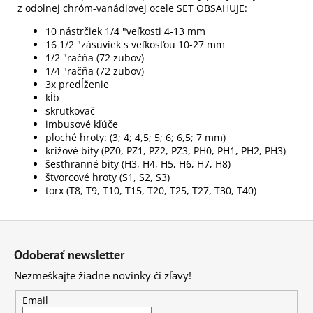
z odolnej chróm-vanádiovej ocele SET OBSAHUJE:
10 nástrčiek 1/4 "veľkosti 4-13 mm
16 1/2 "zásuviek s veľkosťou 10-27 mm
1/2 "račňa (72 zubov)
1/4 "račňa (72 zubov)
3x predĺženie
kĺb
skrutkovač
imbusové kľúče
ploché hroty: (3; 4; 4,5; 5; 6; 6,5; 7 mm)
krížové bity (PZ0, PZ1, PZ2, PZ3, PH0, PH1, PH2, PH3)
šesťhranné bity (H3, H4, H5, H6, H7, H8)
štvorcové hroty (S1, S2, S3)
torx (T8, T9, T10, T15, T20, T25, T27, T30, T40)
Z
á
Odoberať newsletter
p
Nezmeškajte žiadne novinky či zľavy!
ä
t
Email