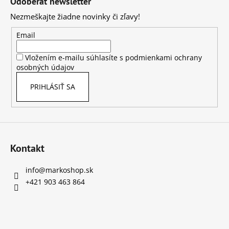
Odoberať newsletter
č
p
a
Nezmeškajte žiadne novinky či zľavy!
ä
m
t
e
Email
i
Vložením e-mailu súhlasíte s
podmienkami ochrany
e
VYKRUŽOVAČKA
osobných údajov
NA
DREVO,
PRIHLÁSIŤ SA
DED7762
€324
Kontakt
info
@
markoshop.sk
+421 903 463 864