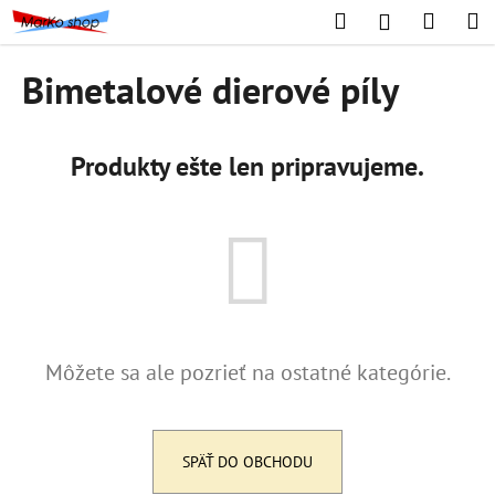
K
Prejsť
Hľadať
Náku
M
Prihláseni
na
o
obsah
Späť
Späť
košík
š
Bimetalové dierové píly
í
Č
k
o
Produkty ešte len pripravujeme.
p
o
t
r
e
b
u
Môžete sa ale pozrieť na ostatné kategórie.
j
e
t
e
SPÄŤ DO OBCHODU
n