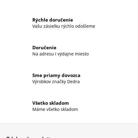
á
j
Rýchle doručenie
s
Vašu zásielku rýchlo odošleme
ť
?
Doručenie
Na adresu i výdajne miesto
HĽADAŤ
Sme priamy dovozca
Výrobkov značky Dedra
O
Všetko skladom
d
Máme všetko skladom
p
o
r
Z
ú
á