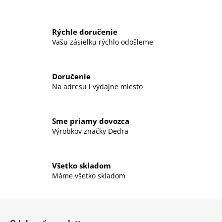
á
j
Rýchle doručenie
s
Vašu zásielku rýchlo odošleme
ť
?
Doručenie
Na adresu i výdajne miesto
HĽADAŤ
Sme priamy dovozca
Výrobkov značky Dedra
O
Všetko skladom
d
Máme všetko skladom
p
o
r
Z
ú
á