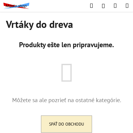
K
Prejsť
Hľadať
Náku
M
Prihláseni
na
o
obsah
Späť
Späť
košík
š
Vrtáky do dreva
í
Č
k
o
Produkty ešte len pripravujeme.
p
o
t
r
e
b
u
Môžete sa ale pozrieť na ostatné kategórie.
j
e
t
e
SPÄŤ DO OBCHODU
n