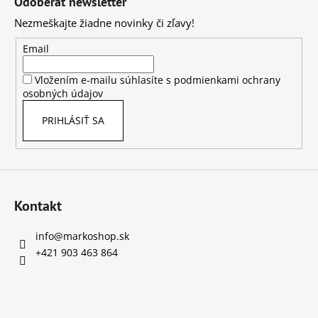
Odoberať newsletter
č
p
a
Nezmeškajte žiadne novinky či zľavy!
ä
m
t
e
Email
i
Vložením e-mailu súhlasíte s
podmienkami ochrany
e
STOLOVÁ
osobných údajov
KOTÚČOVÁ
PÍLA
PRIHLÁSIŤ SA
DEDRA,
DED7754
€198
Kontakt
info
@
markoshop.sk
+421 903 463 864